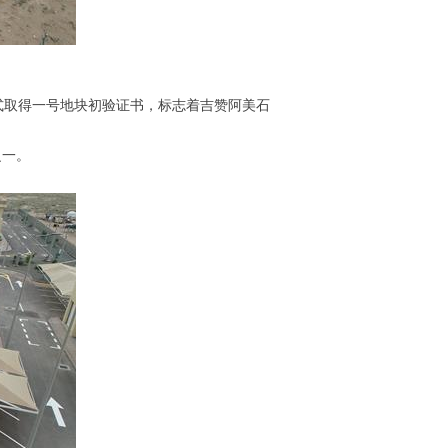
式取得一号地块初验证书，标志着吉赞阿美石
之一。