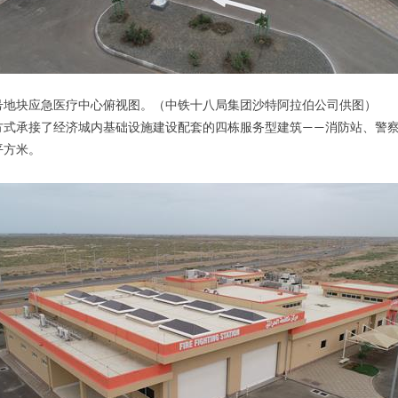
地块应急医疗中心俯视图。（中铁十八局集团沙特阿拉伯公司供图）
方式承接了经济城内基础设施建设配套的四栋服务型建筑——消防站、警
平方米。