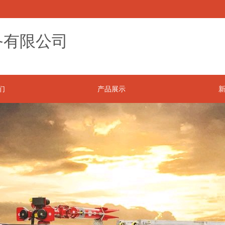
备有限公司
们
产品展示