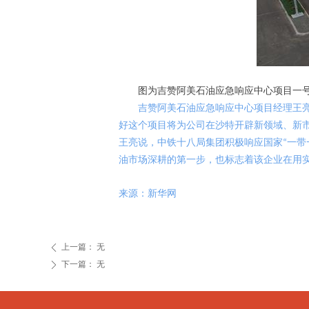
图为吉赞阿美石油应急响应中心项目一号
吉赞阿美石油应急响应中心项目经理王亮说
好这个项目将为公司在沙特开辟新领域、新市
王亮说，中铁十八局集团积极响应国家“一带
油市场深耕的第一步，也标志着该企业在用实
来源：新华网
上一篇：
无
ꄴ
下一篇：
无
ꄲ