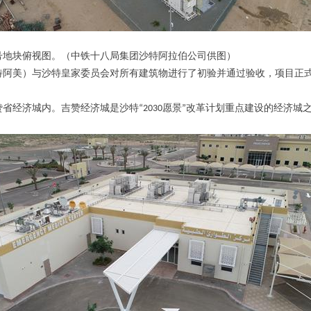
地块俯视图。（中铁十八局集团沙特阿拉伯公司供图）
阿美）与沙特皇家委员会对所有建筑物进行了初验并通过验收，项目正
省经济城内。吉赞经济城是沙特“2030愿景”改革计划重点建设的经济城